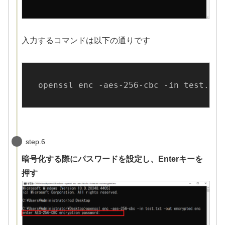
入力するコマンドは以下の通りです
openssl enc -aes-256-cbc -in test.txt
step.6
暗号化する際にパスワードを設定し、Enterキーを
押す