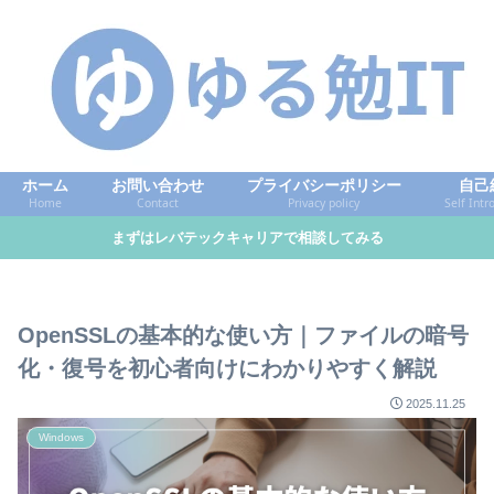
ホーム
お問い合わせ
プライバシーポリシー
自己
Home
Contact
Privacy policy
Self Intr
まずはレバテックキャリアで相談してみる
OpenSSLの基本的な使い方｜ファイルの暗号
化・復号を初心者向けにわかりやすく解説
2025.11.25
Windows