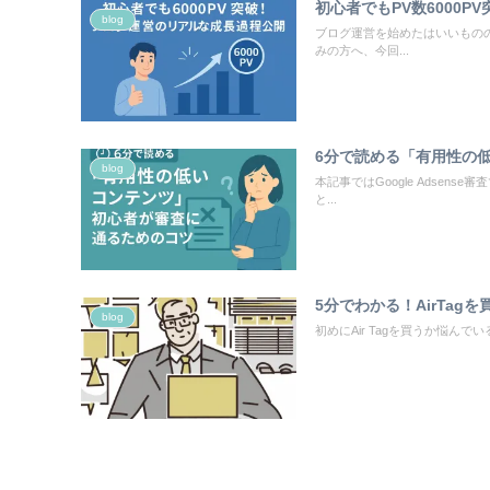
初心者でもPV数6000
blog
ブログ運営を始めたはいいもの
みの方へ、今回...
6分で読める「有用性の
blog
本記事ではGoogle Adse
と...
5分でわかる！AirTa
blog
初めにAir Tagを買うか悩んで