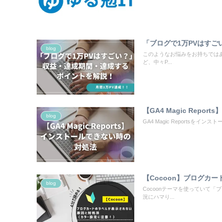
「ブログで1万PVはす
blog
このようなお悩みをお持ちではあ
ど、中々P...
【GA4 Magic Rep
blog
GA4 Magic Reports
【Cocoon】ブログカ
blog
Cocoonテーマを使っていて
況にハマり...