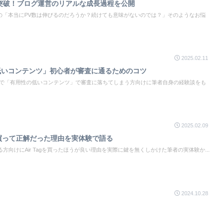
PV突破！ブログ運営のリアルな成長過程を公開
の「本当にPV数は伸びるのだろうか？続けても意味がないのでは？」そのようなお悩
2025.02.11
低いコンテンツ」初心者が審査に通るためのコツ
nse審査で「有用性の低いコンテンツ」で審査に落ちてしまう方向けに筆者自身の経験談をも
2025.02.09
gを買って正解だった理由を実体験で語る
いる方向けにAir Tagを買ったほうが良い理由を実際に鍵を無くしかけた筆者の実体験か...
2024.10.28