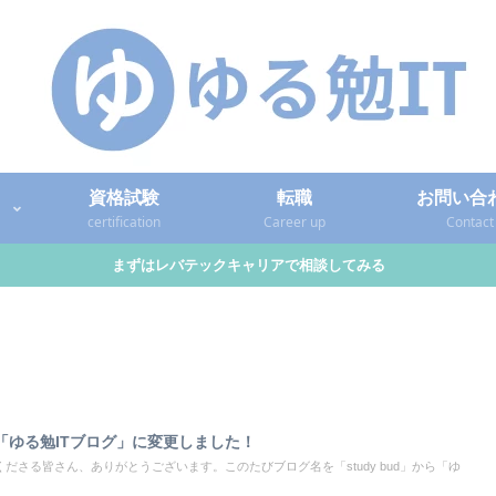
資格試験
転職
お問い合
certification
Career up
Contact
まずはレバテックキャリアで相談してみる
「ゆる勉ITブログ」に変更しました！
ださる皆さん、ありがとうございます。このたびブログ名を「study bud」から「ゆ