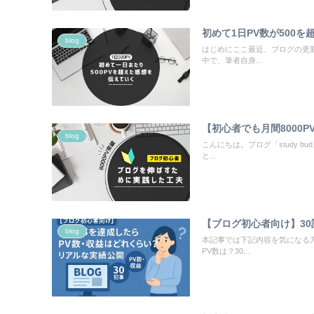
初めて1日PV数が500を
blog
はじめにここ最近、ブログの更
中で、筆者自身...
【初心者でも月間8000
blog
こんにちは。ブログ「study 
と...
【ブログ初心者向け】3
blog
本記事では下記内容を気になる
PV数は？30...